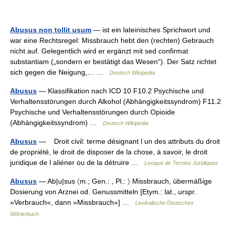
Abusus non tollit usum
— ist ein lateinisches Sprichwort und
war eine Rechtsregel: Missbrauch hebt den (rechten) Gebrauch
nicht auf. Gelegentlich wird er ergänzt mit sed confirmat
substantiam („sondern er bestätigt das Wesen“). Der Satz richtet
sich gegen die Neigung,… …
Deutsch Wikipedia
Abusus
— Klassifikation nach ICD 10 F10.2 Psychische und
Verhaltensstörungen durch Alkohol (Abhängigkeitssyndrom) F11.2
Psychische und Verhaltensstörungen durch Opioide
(Abhängigkeitssyndrom) …
Deutsch Wikipedia
Abusus
— Droit civil: terme désignant l un des attributs du droit
de propriété, le droit de disposer de la chose, à savoir, le droit
juridique de l aliéner ou de la détruire …
Lexique de Termes Juridiques
Abusus
— Ab|u|sus 〈m.; Gen.: , Pl.: 〉 Missbrauch, übermäßige
Dosierung von Arznei od. Genussmitteln [Etym.: lat., urspr.
»Verbrauch«, dann »Missbrauch«] …
Lexikalische Deutsches
Wörterbuch