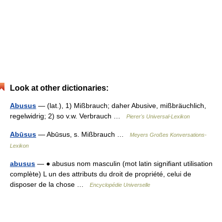
Look at other dictionaries:
Abusus
— (lat.), 1) Mißbrauch; daher Abusive, mißbräuchlich,
regelwidrig; 2) so v.w. Verbrauch …
Pierer's Universal-Lexikon
Abūsus
— Abūsus, s. Mißbrauch …
Meyers Großes Konversations-
Lexikon
abusus
— ● abusus nom masculin (mot latin signifiant utilisation
complète) L un des attributs du droit de propriété, celui de
disposer de la chose …
Encyclopédie Universelle