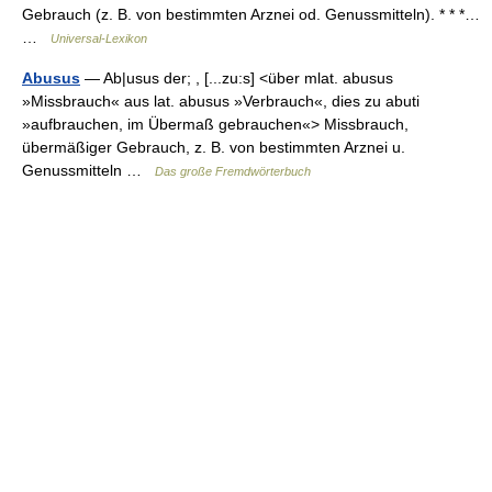
Gebrauch (z. B. von bestimmten Arznei od. Genussmitteln). * * *…
…
Universal-Lexikon
Abusus
— Ab|usus der; , [...zu:s] <über mlat. abusus
»Missbrauch« aus lat. abusus »Verbrauch«, dies zu abuti
»aufbrauchen, im Übermaß gebrauchen«> Missbrauch,
übermäßiger Gebrauch, z. B. von bestimmten Arznei u.
Genussmitteln …
Das große Fremdwörterbuch