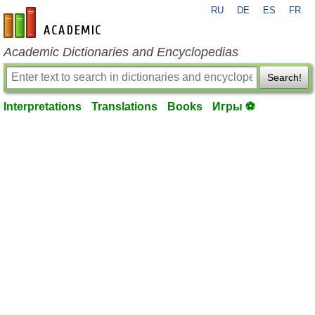
RU
DE
ES
FR
en-academic.com
Academic Dictionaries and Encyclopedias
Search!
Interpretations
Translations
Books
Игры ⚽