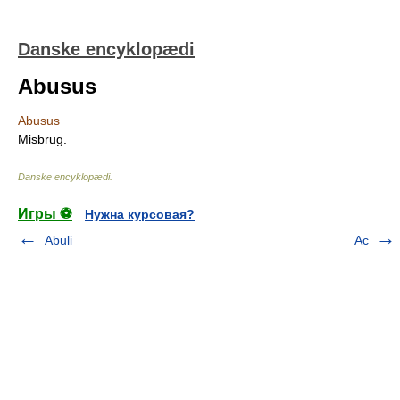
Danske encyklopædi
Abusus
Abusus
Misbrug.
Danske encyklopædi
.
Игры ⚽
Нужна курсовая?
Abuli
Ac