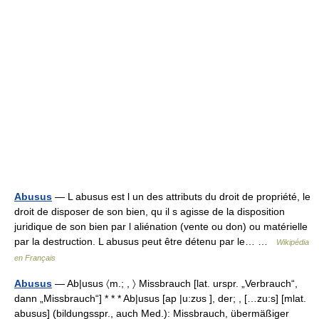
Abusus
— L abusus est l un des attributs du droit de propriété, le
droit de disposer de son bien, qu il s agisse de la disposition
juridique de son bien par l aliénation (vente ou don) ou matérielle
par la destruction. L abusus peut être détenu par le… …
Wikipédia
en Français
Abusus
— Ab|usus 〈m.; , 〉 Missbrauch [lat. urspr. „Verbrauch“,
dann „Missbrauch“] * * * Ab|usus [ap |u:zʊs ], der; , […zu:s] [mlat.
abusus] (bildungsspr., auch Med.): Missbrauch, übermäßiger